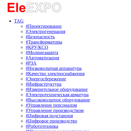
TAG
#Проектирование
#Электрогенерация
#Безопасность
#Трансформаторы
#КРУ/КСО
#Молниезащита
#Автоматизация
#РЗА
#Низковольтная аппаратура
#Качество электроснабжения
#Энергосбережение
#Инфраструктура
#Измерительное оборудование
#Электротехническая арматура
#Высоковольтное оборудование
#Управление персоналом
#Управление производством
#Цифровая подстанция
#Цифровое производство
#Робототехника