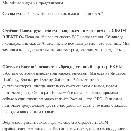
Мы сейчас нигде не представлены.
Слушатель:
То есть это параллельная жизнь немножко?
Семёнов Павел, руководитель направления e-commerce «ЭЛКОМ -
ЭЛЕКТРО»
Пока да. У нас нет своего В2С направления. Обычно у
площадок, как сказал Анатолий, это всё-таки ритейл, это розница. Мы
там пока не представлены, но мы смотрим, что там можно сделать.
Ойстачер Евгений, основатель бренда, старший партнер EKF
Мы
работаем со всеми известными маркетплейсами. Мы есть на Яндексе,
Прайс.ру, Близко.ру, Гудс.ру, Satom.ru. Работаем через
дистрибьюторов, иногда напрямую контактируем с ними, потом
назначаем дистрибьютора. Но, на мой взгляд, основные продажи
сейчас в единственном маркетплейсе России – это iPRO. Они сами
назначают цену, делают достаточно удобный сервис по выдаче заказов
в каждом конкретном городе.
Ведь мало принять заказ, надо же ещё его отработать. ЭТМ
отрабатывает 95% заказов в России в течение суток, доставку делает