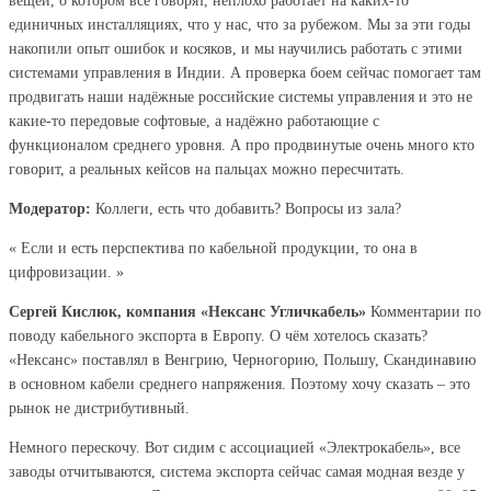
вещей, о котором все говорят, неплохо работает на каких-то
единичных инсталляциях, что у нас, что за рубежом. Мы за эти годы
накопили опыт ошибок и косяков, и мы научились работать с этими
системами управления в Индии. А проверка боем сейчас помогает там
продвигать наши надёжные российские системы управления и это не
какие-то передовые софтовые, а надёжно работающие с
функционалом среднего уровня. А про продвинутые очень много кто
говорит, а реальных кейсов на пальцах можно пересчитать.
Модератор:
Коллеги, есть что добавить? Вопросы из зала?
« Eсли и есть перспектива по кабельной продукции, то она в
цифровизации. »
Сергей Кислюк, компания «Нексанс Угличкабель»
Комментарии по
поводу кабельного экспорта в Европу. О чём хотелось сказать?
«Нексанс» поставлял в Венгрию, Черногорию, Польшу, Скандинавию
в основном кабели среднего напряжения. Поэтому хочу сказать – это
рынок не дистрибутивный.
Немного перескочу. Вот сидим с ассоциацией «Электрокабель», все
заводы отчитываются, система экспорта сейчас самая модная везде у