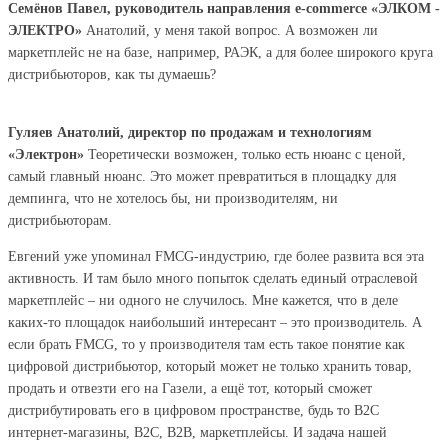
Семёнов Павел, руководитель направления e-commerce «ЭЛКОМ -
ЭЛЕКТРО»
Анатолий, у меня такой вопрос. А возможен ли
маркетплейс не на базе, например, РАЭК, а для более широкого круга
дистрибьюторов, как ты думаешь?
Гуляев Анатолий, директор по продажам и технологиям
«Электрон»
Теоретически возможен, только есть нюанс с ценой,
самый главный нюанс. Это может превратиться в площадку для
демпинга, что не хотелось бы, ни производителям, ни
дистрибьюторам.
Евгений уже упоминал FMCG-индустрию, где более развита вся эта
активность. И там было много попыток сделать единый отраслевой
маркетплейс – ни одного не случилось. Мне кажется, что в деле
каких-то площадок наибольший интересант – это производитель. А
если брать FMCG, то у производителя там есть такое понятие как
цифровой дистрибьютор, который может не только хранить товар,
продать и отвезти его на Газели, а ещё тот, который сможет
дистрибутировать его в цифровом пространстве, будь то В2С
интернет-магазины, В2С, В2В, маркетплейсы. И задача нашей