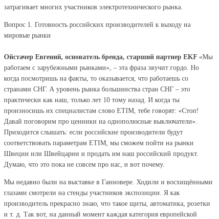
затрагивает многих участников электротехнического рынка.
Вопрос 1. Готовность российских производителей к выходу на
мировые рынки
Ойстачер Евгений, основатель бренда, старший партнер EKF
«Мы
работаем с зарубежными рынками», – эта фраза звучит гордо. Но
когда посмотришь на факты, то оказывается, что работаешь со
странами СНГ. А уровень рынка большинства стран СНГ – это
практически как наш, только лет 10 тому назад. И когда ты
произносишь их специалистам слово ETIM, тебе говорят: «Стоп!
Давай поговорим про ценники на однополюсные выключатели».
Приходится слышать: если российские производители будут
соответствовать параметрам ETIM, мы сможем пойти на рынки
Швеции или Швейцарии и продать им наш российский продукт.
Думаю, что это пока не совсем про нас, и вот почему.
Мы недавно были на выставке в Ганновере. Ходили и восхищёнными
глазами смотрели на стенды участников экспозиции. Я как
производитель прекрасно знаю, что такое щиты, автоматика, розетки
и т. д. Так вот, на данный момент каждая категория европейской