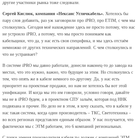
другие участники рынка тоже следовали.
Сергей Кислюк, компания «Нексанс Угличкабель».
Хотелось бы
пару слов добавить, раз уж заговорили про iPRO, про ETIM, с чем мы
столкнулись. Сегодня моё нахождение здесь не просто потому, что нас
не устроило iPRO, а потому, что мы просто понимаем как
кабельщики, что да, у нас есть своя специфика, и мы здесь отстаём
немножко от других технических направлений. С чем столкнулись и
что не устраивает?
В системе iPRO мы давно работали, донесли наконец-то до завода на
местах, что это нужно, важно, что будущее за этим. Но столкнулись с
тем, что опять же в кабеле немного по-другому. Да, у нас есть
приоритет на проектные продажи, но нам не хотелось бы вот этой
унификации. И когда мы это им говорили, условно говоря, давайте
мы не в iPRO будем, а в проектном СПУ зальём, которая под ННК
подвязана и прочее. Но дело не в этом, я хочу сказать, что в кабеле у
нас такая система, когда один производитель – ТКС, Светотехника –
во всех регионах представлен единым образом. У нас получается, что
фактически мы с ЭТМ работаем, это 6 компаний региональных.
С точки зрения производителя кабеля ты должен с компанией ЭТМ