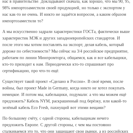
нас в правительстве. Докладывают сначала, как хорошо, что мы 90, 95,
98% импортозаместили своей продукцией, но только с экспортом у
нас как-то не очень. И никто не задаётся вопросом, а каким образом
импортозаместили то?
А мы искусственно задрали характеристики ГОСТа, фактически выше
характеристик МЭК и других западноевропейских стандартов. И
после этого мы хотим поставлять на экспорт, делая кабель, который
дороже по себестоимости? Мы сейчас на 3/4 российское предприятие,
работаем по линии Минпромторга, общаемся, как и все кабельщики,
кто-то приходит к нам. Периодически кто-то спрашивает про
сертификацию, про что-то ещё.
Существует такой проект «Сделано в России». В своё время, после
войны, был проект Made in Germany, когда никто не хотел покупать
немецкое. И потом мы, кабельщики, подумали: а что мы можем ещё
предложить? Кабель NYM, раскрашенный под берёзку, или какой-то
зелёный кабель Eco Fresh, пахнущий вот этими вещами?
По большому счёту, с одной стороны, кабельщикам нечего
предложить Европе. С другой стороны, с чем мы постоянно
сталкиваемся это то, что они защищают свои рынки, а из российских