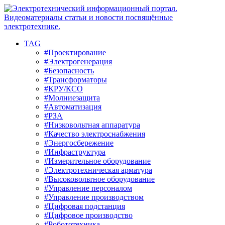
TAG
#Проектирование
#Электрогенерация
#Безопасность
#Трансформаторы
#КРУ/КСО
#Молниезащита
#Автоматизация
#РЗА
#Низковольтная аппаратура
#Качество электроснабжения
#Энергосбережение
#Инфраструктура
#Измерительное оборудование
#Электротехническая арматура
#Высоковольтное оборудование
#Управление персоналом
#Управление производством
#Цифровая подстанция
#Цифровое производство
#Робототехника