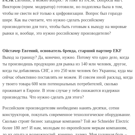
РАЭК
Евгений, а можно вопрос? Я тоже из РАЭК. Вопросы мы с
Виктором (прим. модератор) готовили, но подоплека была в том,
чтобы не свести всё только к цифровизации. Вопрос был гораздо
шире. Как вы считаете, что нужно сделать российскому
производителю для того, чтобы быть готовым к выходу на мировые
рынки и, вообще, это нужно российскому производителю?
Ойстачер Евгений, основатель бренда, старший партнер EKF
Выход за границу? Да, конечно, нужно. Потому что одно дело, когда
ты производишь продукцию для рынка из 140 млн человек, другое,
когда ты добавляешь СНГ, а это 250 млн человек без Украины, куда мы
сейчас объективно поставлять не можем. И совсем иной расклад, когда
у твоего товара 600 млн потенциальных потребителей, сколько
проживает в Европе. В этом случае у тебя снижаются издержки
производства. Что нужно сделать для этого?
Российским производителям необходимо нанять десятки, сотни
конструкторов, покупать современное технологическое оборудование.
Сколько строят бизнес западные компании? Той же Schneider Electric
более 180 лет! И нам, молодым по европейским меркам компаниям,
до их опыта и возможностей, конечно, далеко. Моя головная боль –