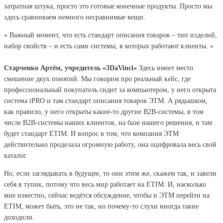
затратная штука, просто это готовые конечные продукты. Просто мы
здесь сравниваем немного несравнимые вещи.
« Важный момент, что есть стандарт описания товаров – тип изделий,
набор свойств – и есть сами системы, в которых работают клиенты. »
Старченко Артём, учредитель «3DaVinci»
Здесь имеет место
смешение двух понятий. Мы говорим про реальный кейс, где
профессиональный покупатель сидит за компьютером, у него открыта
система iPRO и там стандарт описания товаров ЭТМ. А рядышком,
как правило, у него открыты какие-то другие В2В-системы, в том
числе В2В-системы наших клиентов, на базе нашего решения, и там
будет стандарт ETIM. И вопрос в том, что компания ЭТМ
действительно проделала огромную работу, она оцифровала весь свой
каталог.
Но, если заглядывать в будущее, то они этим же, скажем так, и завели
себя в тупик, потому что весь мир работает на ETIM. И, насколько
мне известно, сейчас ведётся обсуждение, чтобы и ЭТМ перейти на
ETIM, может быть, это не так, но почему-то слухи иногда такие
доходили.