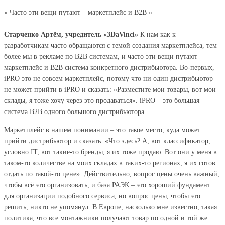
« Часто эти вещи путают – маркетплейс и В2В »
Старченко Артём, учредитель «3DaVinci»
К нам как к
разработчикам часто обращаются с темой создания маркетплейса, тем
более мы в рекламе по В2В системам, и часто эти вещи путают –
маркетплейс и В2В система конкретного дистрибьютора. Во-первых,
iPRO это не совсем маркетплейс, потому что ни один дистрибьютор
не может прийти в iPRO и сказать: «Разместите мои товары, вот мои
склады, я тоже хочу через это продаваться». iPRO – это большая
система В2В одного большого дистрибьютора.
Маркетплейс в нашем понимании – это такое место, куда может
прийти дистрибьютор и сказать: «Что здесь? А, вот классификатор,
условно IT, вот такие-то бренды, я их тоже продаю. Вот они у меня в
таком-то количестве на моих складах в таких-то регионах, я их готов
отдать по такой-то цене». Действительно, вопрос цены очень важный,
чтобы всё это организовать, и база РАЭК – это хороший фундамент
для организации подобного сервиса, но вопрос цены, чтобы это
решить, никто не упомянул. В Европе, насколько мне известно, такая
политика, что все монтажники получают товар по одной и той же