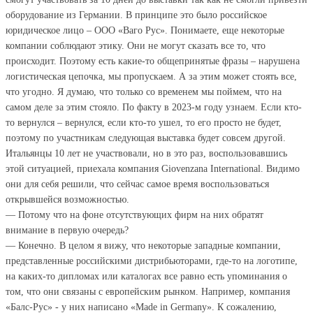
оборудование из Германии. В принципе это было российское
юридическое лицо – ООО «Ваго Рус». Понимаете, еще некоторые
компании соблюдают этику. Они не могут сказать все то, что
происходит. Поэтому есть какие-то общепринятые фразы – нарушена
логистическая цепочка, мы пропускаем. А за этим может стоять все,
что угодно. Я думаю, что только со временем мы поймем, что на
самом деле за этим стояло. По факту в 2023-м году узнаем. Если кто-
то вернулся – вернулся, если кто-то ушел, то его просто не будет,
поэтому по участникам следующая выставка будет совсем другой.
Итальянцы 10 лет не участвовали, но в это раз, воспользовавшись
этой ситуацией, приехала компания Giovenzana International. Видимо
они для себя решили, что сейчас самое время воспользоваться
открывшейся возможностью.
— Потому что на фоне отсутствующих фирм на них обратят
внимание в первую очередь?
— Конечно. В целом я вижу, что некоторые западные компании,
представленные российскими дистрибьюторами, где-то на логотипе,
на каких-то дипломах или каталогах все равно есть упоминания о
том, что они связаны с европейским рынком. Например, компания
«Балс-Рус» - у них написано «Made in Germany». К сожалению,