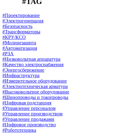
#TAG
#Проектирование
#Электрогенерация
#Безопасность
#Трансформаторы
#КРУ/КСО
#Молниезащита
#Автоматизация
#РЗА
#Низковольтная аппаратура
#Качество электроснабжения
#Энергосбережение
#Инфраструктура
#Измерительное оборудование
#Электротехническая арматура
#Высоковольтное оборудование
#Шинопроводы и токопроводы
#Цифровая подстанция
#Управление персоналом
#Управление производством
#Управление продажами
#Цифровое производство
#Робототехника