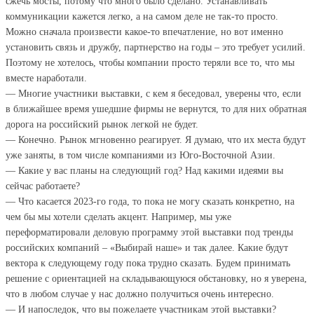
сжечь мосты, потому что много было сделано. Устанавливать
коммуникации кажется легко, а на самом деле не так-то просто.
Можно сначала произвести какое-то впечатление, но вот именно
установить связь и дружбу, партнерство на годы – это требует усилий.
Поэтому не хотелось, чтобы компании просто теряли все то, что мы
вместе наработали.
— Многие участники выставки, с кем я беседовал, уверены что, если
в ближайшее время ушедшие фирмы не вернутся, то для них обратная
дорога на российский рынок легкой не будет.
— Конечно. Рынок мгновенно реагирует. Я думаю, что их места будут
уже заняты, в том числе компаниями из Юго-Восточной Азии.
— Какие у вас планы на следующий год? Над какими идеями вы
сейчас работаете?
— Что касается 2023-го года, то пока не могу сказать конкретно, на
чем бы мы хотели сделать акцент. Например, мы уже
переформатировали деловую программу этой выставки под тренды
российских компаний – «Выбирай наше» и так далее. Какие будут
вектора к следующему году пока трудно сказать. Будем принимать
решение с ориентацией на складывающуюся обстановку, но я уверена,
что в любом случае у нас должно получиться очень интересно.
— И напоследок, что вы пожелаете участникам этой выставки?