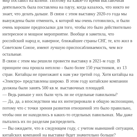
мир поставил на колени. Поэтому на какое-то время выставочная
деятельность была поставлена на паузу, когда казалось, что никто не
знает, что делать дальше. В связи с этим выставку 2020-го года мы
вынуждены были отменить, к которой мы очень готовились, и были
очень хорошие предпосылки для того, чтобы это было действительно
интересное и мощное мероприятие. Вообще я заметила, что
российский народ и, наверное, ближайшее страны СНГ, те, кто жил в
Советском Союзе, имеют лучшую приспосабливаемость, чем все
остальные.
В связи с этим мы решили провести выставку в 2021-м году. В
принципе она прошла неплохо - было более 150 участников, из 13
стран. Китайцы не приезжают к нам уже третий год. Хотя китайцы на
«Электро» представлены широко. В этом году китайские компании
должны были занять 500 кв.м. выставочных площадей.
— Ведь раньше у них были чуть ли не отдельные павильоны?
— Да, да, а впоследствии мы их интегрировали в общую экспозицию,
потому что с точки зрения развития отношений это было правильно,
чтобы они не находились в каких-то отдельных павильонах. Мы даже
пытались их по разделам распределить.
— Вы ожидаете, что в следующем году, с учетом нынешней ситуации,
китайских компаний на выставке будет значительно больше?