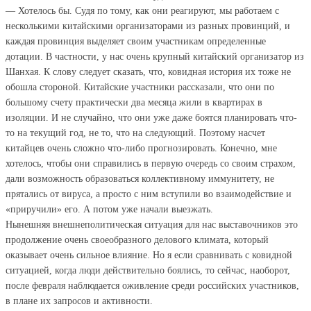
— Хотелось бы. Судя по тому, как они реагируют, мы работаем с
несколькими китайскими организаторами из разных провинций, и
каждая провинция выделяет своим участникам определенные
дотации. В частности, у нас очень крупный китайский организатор из
Шанхая. К слову следует сказать, что, ковидная история их тоже не
обошла стороной. Китайские участники рассказали, что они по
большому счету практически два месяца жили в квартирах в
изоляции. И не случайно, что они уже даже боятся планировать что-
то на текущий год, не то, что на следующий. Поэтому насчет
китайцев очень сложно что-либо прогнозировать. Конечно, мне
хотелось, чтобы они справились в первую очередь со своим страхом,
дали возможность образоваться коллективному иммунитету, не
прятались от вируса, а просто с ним вступили во взаимодействие и
«приручили» его. А потом уже начали выезжать.
Нынешняя внешнеполитическая ситуация для нас выставочников это
продолжение очень своеобразного делового климата, который
оказывает очень сильное влияние. Но я если сравнивать с ковидной
ситуацией, когда люди действительно боялись, то сейчас, наоборот,
после февраля наблюдается оживление среди российских участников,
в плане их запросов и активности.