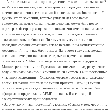
— А это не отложенный спрос на участие в тех или иных выставках?
— Может они поняли, что любая трансформация дает нам новые
возможности, а это всегда реальный шанс для дальнейшего роста. Я
думаю, что те компании, которые увидели для себя новые
возможности, новые логистические цепочки, может быть новых
партнеров, быстро среагировали и поняли, что именно на выставке
это будет им сделать легче всего, потому что мы здесь пытаемся
аккумулировать сообщество. Поэтому я не могу сказать, что
последние события отразились как-то негативно на комплектование
мероприятий, что у нас были отказы. Да, в этом году у нас должен
был быть, немецкий павильон. Впервые со времен санкций,
объявленных в 2014-м году, когда выставка потеряла поддержку
Министерства экономики Германии, мы получили поддержку в этом
году и ожидали павильон Германии на 200 метров. Наши постоянные
участники экспозиции – Словакия, которые представляют ежегодно
восемь компаний, они тоже не смогли приехать. Испанцы смогли
организовать участия двух компаний, но обычно их больше. Они
официально представлены AFME – испанской ассоциацией
электротехнических производителей.
«Ваго контакт», наш постоянный участник, объявил о том, что они не
смогут участвовать за 10 дней до выставки так как не смогли привезти