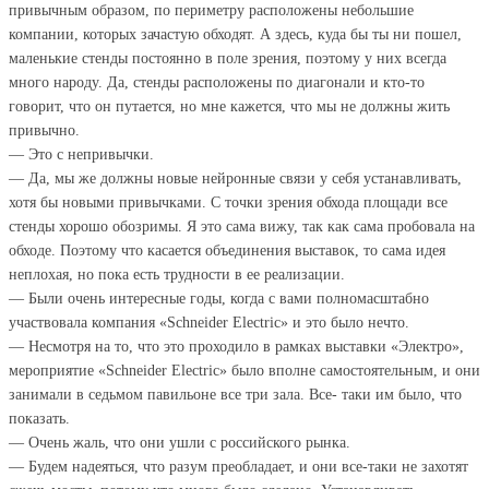
привычным образом, по периметру расположены небольшие
компании, которых зачастую обходят. А здесь, куда бы ты ни пошел,
маленькие стенды постоянно в поле зрения, поэтому у них всегда
много народу. Да, стенды расположены по диагонали и кто-то
говорит, что он путается, но мне кажется, что мы не должны жить
привычно.
— Это с непривычки.
— Да, мы же должны новые нейронные связи у себя устанавливать,
хотя бы новыми привычками. С точки зрения обхода площади все
стенды хорошо обозримы. Я это сама вижу, так как сама пробовала на
обходе. Поэтому что касается объединения выставок, то сама идея
неплохая, но пока есть трудности в ее реализации.
— Были очень интересные годы, когда с вами полномасштабно
участвовала компания «Schneider Electric» и это было нечто.
— Несмотря на то, что это проходило в рамках выставки «Электро»,
мероприятие «Schneider Electric» было вполне самостоятельным, и они
занимали в седьмом павильоне все три зала. Все- таки им было, что
показать.
— Очень жаль, что они ушли с российского рынка.
— Будем надеяться, что разум преобладает, и они все-таки не захотят