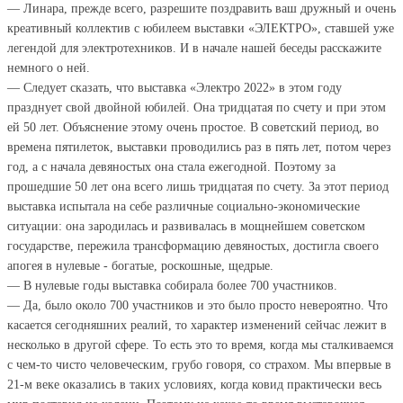
— Линара, прежде всего, разрешите поздравить ваш дружный и очень
креативный коллектив с юбилеем выставки «ЭЛЕКТРО», ставшей уже
легендой для электротехников. И в начале нашей беседы расскажите
немного о ней.
— Следует сказать, что выставка «Электро 2022» в этом году
празднует свой двойной юбилей. Она тридцатая по счету и при этом
ей 50 лет. Объяснение этому очень простое. В советский период, во
времена пятилеток, выставки проводились раз в пять лет, потом через
год, а с начала девяностых она стала ежегодной. Поэтому за
прошедшие 50 лет она всего лишь тридцатая по счету. За этот период
выставка испытала на себе различные социально-экономические
ситуации: она зародилась и развивалась в мощнейшем советском
государстве, пережила трансформацию девяностых, достигла своего
апогея в нулевые - богатые, роскошные, щедрые.
— В нулевые годы выставка собирала более 700 участников.
— Да, было около 700 участников и это было просто невероятно. Что
касается сегодняшних реалий, то характер изменений сейчас лежит в
несколько в другой сфере. То есть это то время, когда мы сталкиваемся
с чем-то чисто человеческим, грубо говоря, со страхом. Мы впервые в
21-м веке оказались в таких условиях, когда ковид практически весь