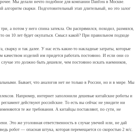
рочее. Мы делали нечто подобное для компании Danfoss в Москве.
й алгоритм сварки. Подготовительный этап длительный, но это залог
три, а потом у него спина затекла. Он распрямился, походил, размялся,
, то он 10 лет будет окупаться. Смысл какой? При правильном подходе
сварку и так далее. У нас есть какие-то накладные затраты, которые
м качеством изделий им придется работать постоянно. И если они со
 случае это должно быть дешевле, чем постоянно искать наемников,
ными. Бывает, что аналогов нет не только в России, но и в мире. Мы
плексов. Например, интернет заполонили дешевые китайские роботы и
 регламент действуют российские. То есть вы сейчас не увидите ни
именяются те же требования. А китайцы поставляют, по сути, не
ени. Это же уголовная ответственность в случае увечий или, не дай
 ведь робот — опасная штука, которая перемещается со скоростью 2 м/с.