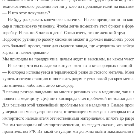
технологического решения нет ни у кого из производителей на выставке
— И кто этот покупатель?
— Не буду раскрывать конечного заказчика. На его предприятии по к
сыр в пластиковую упаковку. Чтобы легче поместить этот брикет в фор
коробку. И так по 8 часов в день! Согласитесь, это не женский труд.
Подобную рутинную работу спокойно может и должен выполнять робот. 
есть большой проект, тоже для сырного завода, где «трудятся» конвейе
картон и паллетирование.
Мы приходим на предприятие, делаем аудит и выясняем, на каком участк
— Известно, что вы наладили выпуск азотных и кислородных станций 
— Кислород используется в термической резке листового металла. Мно
купить азотную станцию и поставить рядом с установкой раскроя металл
газ отделять: либо азот, либо кислород.
В период разгара пандемии во многих регионах как в медицине, так и 
пошел на медицину. Дефицит кислорода стал проблемой не только для о
Для решения этой тяжелейшей проблемы мы и наладили в Самаре произв
углеродного молекулярного сита, отделяющего молекулы кислорода от а
импортного наполнителя отечественными материалами, вплоть до разр
Раз мы заговорили об импортозамещении, то следует сказать, что осво
правительства РФ. Из такой ситуации мы должны выйти максимально 