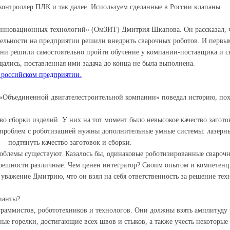
онтроллер ПЛК и так далее. Используем сделанные в России клапаны.
 инновационных технологий» (ОмЗИТ) Дмитрия Шкапова. Он рассказал, 
льности на предприятии решили внедрить сварочных роботов. И первым
они решили самостоятельно пройти обучение у компании-поставщика и св
щались, поставленная ими задача до конца не была выполнена.
 российском предприятии.
ь «Объединенной двигателестроительной компании» поведал историю, по
 сборки изделий. У них на тот момент было невысокое качество заготов
я проблем с роботизацией нужны дополнительные умные системы: лазерны
 подтянуть качество заготовок и сборки.
роблемы существуют. Казалось бы, одинаковые роботизированные сварочн
огрешности различные. Чем ценен интегратор? Своим опытом и компетен
уважение Дмитрию, что он взял на себя ответственность за решение тех
рианты?
ограммистов, робототехников и технологов. Они должны взять амплитуду
чные горелки, достигающие всех швов и стыков, а также учесть некоторы