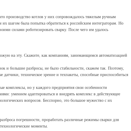
что производство котлов у них сопровождалось тяжелым ручным
 их шагом была попытка обратиться к российским интеграторам. Но
оими силами роботизировать сварку. После чего им удалось
хожую на эту. Скажите, как компаниям, занимающимся автоматизацией
ок и большие разбросы, не было стабильности, скажем так. Поэтому,
е датчики, техническое зрение и техпакеты, способные приспособиться
ые комплексы, но у каждого предприятия свои особенности
циями: умением адаптироваться и внедрять комплекс в действующее
нологических вопросов. Бесспорно, это большое мужество с их
 разброса погрешности, проработать различные режимы сварки для
е технологические моменты.