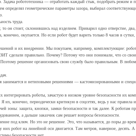
. Задача робототехника — отработать каждый стык, подобрать режим и п
ем определял геометрические параметры зазора, выбирал соответствующи
о.
ность труда.
 то он стоит, склонившись над изделием. Приварил одно отверстие, два, 
 конечно, окупается. Но если робот будет варить только 8 часов в сутки
ешений и их внедрении. Мы покупаем, например, комплектующие: робота, 
мЗИТ сделали правильно. Почему? Потому что они понимали, что со свои
я. Поэтому решение организовать свою службу было правильным. В любом
дач.
ия занимается и нетиповыми решениями — кастомизированными и специаль
 интегрировать роботы, зачастую в низком уровне безопасности их ком
 Я их, конечно, периодически критикую в соцсетях, ведь у нас правила и
й зоны: защита, кнопки, замки безопасности и так далее. К роботам пр
удованием, а дальше заказчик сам решает вопросы безопасности.
ение под ключ. Но это не решение. Это, что называется, до поры до врем
, у них робот на линейной оси двигается. Там метров, наверное, десять. А
стемы безопасности нет.