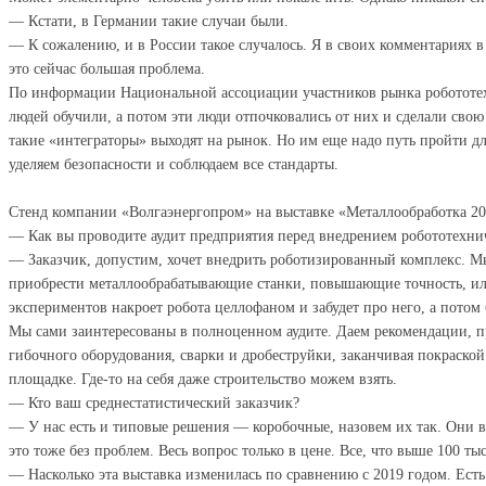
— Кстати, в Германии такие случаи были.
— К сожалению, и в России такое случалось. Я в своих комментариях в
это сейчас большая проблема.
По информации Национальной ассоциации участников рынка робототехн
людей обучили, а потом эти люди отпочковались от них и сделали свою 
такие «интеграторы» выходят на рынок. Но им еще надо путь пройти дл
уделяем безопасности и соблюдаем все стандарты.
Стенд компании «Волгаэнергопром» на выставке «Металлообработка 2
— Как вы проводите аудит предприятия перед внедрением робототехн
— Заказчик, допустим, хочет внедрить роботизированный комплекс. Мы
приобрести металлообрабатывающие станки, повышающие точность, или
экспериментов накроет робота целлофаном и забудет про него, а потом 
Мы сами заинтересованы в полноценном аудите. Даем рекомендации, пр
гибочного оборудования, сварки и дробеструйки, заканчивая покраско
площадке. Где-то на себя даже строительство можем взять.
— Кто ваш среднестатистический заказчик?
— У нас есть и типовые решения — коробочные, назовем их так. Они в
это тоже без проблем. Весь вопрос только в цене. Все, что выше 100 ты
— Насколько эта выставка изменилась по сравнению с 2019 годом. Есть