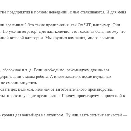
огие предприятия в полном неведении, с чем сталкиваются. И для меня
ни все вышли? Это такие предприятия, как ОмЗИТ, например. Они
 Но уже интегратор! Для нас, конечно, это головная боль, потому что
 одной весовой категории. Мы крупная компания, много времени
сборочное и т. д. Если необходимо, рекомендуем для начала
дернизации ставим робота. А иначе заказчик после неудачных
 не смогли запустить.
вать цех целиком, начиная от заготовительного производства,
исты, проектирующие предприятие. Причем проектируем с привязкой к
уровня для конвейера на автопром. Ну или взять сегмент запчастей —