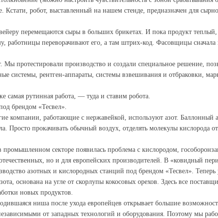
. Кстати, робот, выставленный на нашем стенде, предназначен для сырно
онвейеру перемещаются сыры в больших брикетах. И пока продукт тепл
му, работницы переворачивают его, а там штрих-код. Фасовщицы сначала 
Мы протестировали производство и создали специальное решение, позво
рные системы, рентген-аппараты, системы взвешивания и отбраковки, мар
е самая рутинная работа, — туда и ставим робота.
под брендом «Тесвел».
гие компании, работающие с нержавейкой, используют азот. Баллонный 
а. Просто прокачивать обычный воздух, отделять молекулы кислорода от а
в промышленном секторе появилась проблема с кислородом, гособоронзака
течественных, но и для европейских производителей. В «ковидный перио
одство азотных и кислородных станций под брендом «Тесвел». Теперь у
зота, основана на угле от скорлупы кокосовых орехов. Здесь все поста
аботки новых продуктов.
бодившаяся ниша после ухода европейцев открывает большие возможности
независимыми от западных технологий и оборудования. Поэтому мы раб