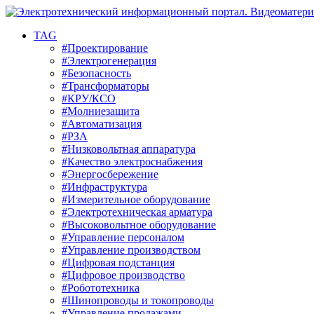
TAG
#Проектирование
#Электрогенерация
#Безопасность
#Трансформаторы
#КРУ/КСО
#Молниезащита
#Автоматизация
#РЗА
#Низковольтная аппаратура
#Качество электроснабжения
#Энергосбережение
#Инфраструктура
#Измерительное оборудование
#Электротехническая арматура
#Высоковольтное оборудование
#Управление персоналом
#Управление производством
#Цифровая подстанция
#Цифровое производство
#Робототехника
#Шинопроводы и токопроводы
#Управление продажами