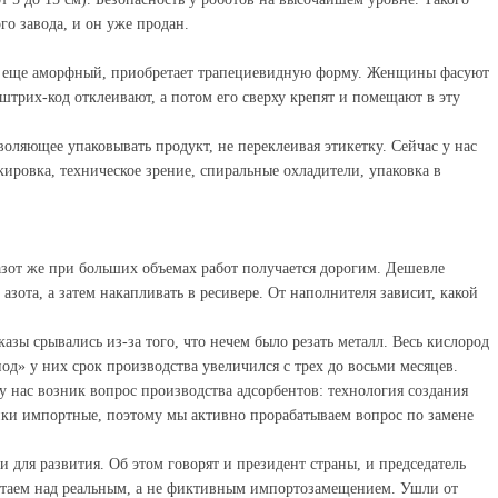
го завода, и он уже продан.
ый, еще аморфный, приобретает трапециевидную форму. Женщины фасуют
штрих-код отклеивают, а потом его сверху крепят и помещают в эту
ляющее упаковывать продукт, не переклеивая этикетку. Сейчас у нас
кировка, техническое зрение, спиральные охладители, упаковка в
азот же при больших объемах работ получается дорогим. Дешевле
зота, а затем накапливать в ресивере. От наполнителя зависит, какой
зы срывались из-за того, что нечем было резать металл. Весь кислород
д» у них срок производства увеличился с трех до восьми месяцев.
 нас возник вопрос производства адсорбентов: технология создания
вщики импортные, поэтому мы активно прорабатываем вопрос по замене
 для развития. Об этом говорят и президент страны, и председатель
отаем над реальным, а не фиктивным импортозамещением. Ушли от