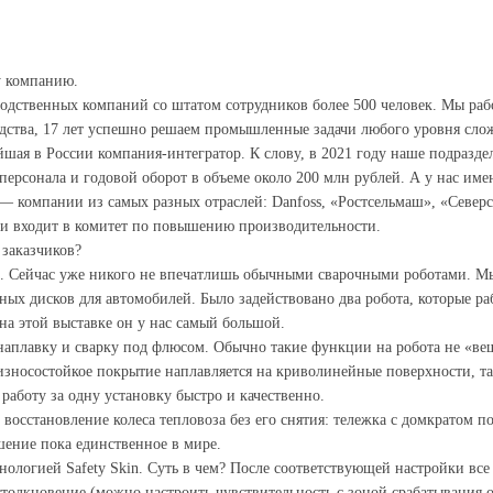
у компанию.
ственных компаний со штатом сотрудников более 500 человек. Мы работ
дства, 17 лет успешно решаем промышленные задачи любого уровня слож
ая в России компания-интегратор. К слову, в 2021 году наше подраздел
персонала и годовой оборот в объеме около 200 млн рублей. А у нас име
 — компании из самых разных отраслей: Danfoss, «Ростсельмаш», «Север
 и входит в комитет по повышению производительности.
 заказчиков?
. Сейчас уже никого не впечатлишь обычными сварочными роботами. Мы
ых дисков для автомобилей. Было задействовано два робота, которые ра
 на этой выставке он у нас самый большой.
аплавку и сварку под флюсом. Обычно такие функции на робота не «веш
 износостойкое покрытие наплавляется на криволинейные поверхности, 
 работу за одну установку быстро и качественно.
сстановление колеса тепловоза без его снятия: тележка с домкратом под
шение пока единственное в мире.
нологией Safety Skin. Суть в чем? После соответствующей настройки вс
олкновение (можно настроить чувствительность с зоной срабатывания от