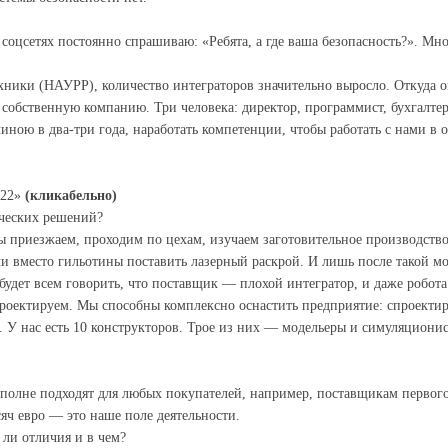
 соцсетях постоянно спрашиваю: «Ребята, а где ваша безопасность?». Мн
ики (НАУРР), количество интеграторов значительно выросло. Откуда о
собственную компанию. Три человека: директор, программист, бухгалтер.
иною в два-три года, наработать компетенции, чтобы работать с нами в
022»
(кликабельно)
ических решений?
 приезжаем, проходим по цехам, изучаем заготовительное производство, 
 вместо гильотины поставить лазерный раскрой. И лишь после такой мо
будет всем говорить, что поставщик — плохой интегратор, и даже робота
оектируем. Мы способны комплексно оснастить предприятие: спроектиро
й. У нас есть 10 конструкторов. Трое из них — модельеры и симуляцион
полне подходят для любых покупателей, например, поставщикам первого 
сяч евро — это наше поле деятельности.
 ли отличия и в чем?