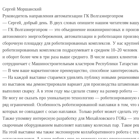
Сергей Моршанский
Руководитель направления автоматизации ГК Волгаэнергопром
— Сергей, добрый день. В двух словах опишите нашим читателям ваш
— ГК Волгаэнергопром — это объединение инжиниринговых и производ
автономного энергосбережения, автоматизации и роботизации произво
сборочную площадку для роботизированных комплексов. У нас крупнейш
роботизированных комплексов подразумевает в среднем 10–20 человек 
и оборот более чем в три раза выше среднего. В числе наших клиентов
сотрудничает с Машиностроительным кластером Республики Татарстан
— В чем ваше маркетинговое преимущество, способное заинтересовать
— На каждой выставке стараемся удивлять публику новыми решениями
из выставок мы демонстрировали вариант для производства штампованн
выполнял сварку. А в этом году мы сделали ставку на размер робота —
Не могу не сказать про уникальную технологию — роботизированную н
ряд ограничений. Особенность роботизированной наплавки в том, что
которых не совпадают с осью наплавки. Только робот может сделать эту
Также упомяну интересную разработку для Михайловского ГОКа — это во
сварочным оборудованием выполняет наплавку колесных пар. Такое ре
На этой выставке мы также экспонируем коллаборативного робота с тех
останавливаются. А наши роботы еще до момента удара прогнозируют ст