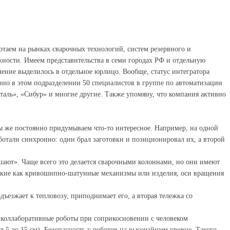
аем на рынках сварочных технологий, систем резервного и
ности. Имеем представительства в семи городах РФ и отдельную
ение выделилось в отдельное юрлицо. Вообще, статус интегратора
нно в этом подразделении 50 специалистов в группе по автоматизации
сталь», «Сибур» и многие другие. Также упомяну, что компания активно
 же постоянно придумываем что-то интересное. Например, на одной
ботали синхронно: один брал заготовки и позиционировал их, а второй
ают». Чаще всего это делается сварочными колоннами, но они имеют
такие как кривошипно-шатунные механизмы или изделия, оси вращения
ъезжает к тепловозу, приподнимает его, а вторая тележка со
е коллаборативные роботы при соприкосновении с человеком
 5 до 15 см). Безопасность у роботов на высочайшем уровне. Такого