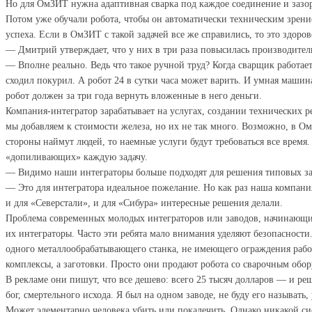
Но для ОмЗИТ нужна адаптивная сварка под каждое соединение и зазор
Потом уже обучали робота, чтобы он автоматически техническим зрени
успеха. Если в ОмЗИТ с такой задачей все же справились, то это здоров
— Дмитрий утверждает, что у них в три раза повысилась производитель
— Вполне реально. Ведь что такое ручной труд? Когда сварщик работает,
сходил покурил. А робот 24 в сутки часа может варить. И умная машина,
робот должен за три года вернуть вложенные в него деньги.
Компания-интегратор зарабатывает на услугах, создании технических р
мы добавляем к стоимости железа, но их не так много. Возможно, в О
стороны наймут людей, то наемные услуги будут требоваться все врем
«допиливающих» каждую задачу.
— Видимо наши интеграторы больше подходят для решения типовых за
— Это для интегратора идеальное пожелание. Но как раз наша компан
и для «Северстали», и для «Сибура» интересные решения делали.
Проблема современных молодых интеграторов или заводов, начинающих
их интеграторы. Часто эти ребята мало внимания уделяют безопасности.
одного металлообрабатывающего станка, не имеющего ограждения рабоче
комплексы, а заготовки. Просто они продают робота со сварочным обор
В рекламе они пишут, что все дешево: всего 25 тысяч долларов — и реш
бог, смертельного исхода. Я был на одном заводе, не буду его называть
Может элементарно человека убить или покалечить. Однако никакой си