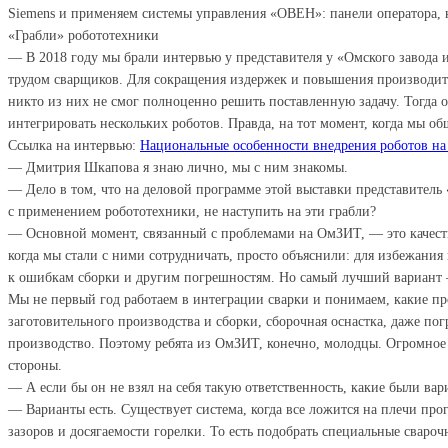
Siemens и применяем системы управления «ОВЕН»: панели оператора, к
«Грабли» робототехники
— В 2018 году мы брали интервью у представителя у «Омского завода
трудом сварщиков. Для сокращения издержек и повышения производите
никто из них не смог полноценно решить поставленную задачу. Тогда 
интегрировать нескольких роботов. Правда, на тот момент, когда мы об
Ссылка на интервью:
Национальные особенности внедрения роботов на
— Дмитрия Шкапова я знаю лично, мы с ним знакомы.
— Дело в том, что на деловой программе этой выставки представител
с применением робототехники, не наступить на эти грабли?
— Основной момент, связанный с проблемами на ОмЗИТ, — это качество
когда мы стали с ними сотрудничать, просто объяснили: для избежани
к ошибкам сборки и другим погрешностям. Но самый лучший вариант —
Мы не первый год работаем в интеграции сварки и понимаем, какие п
заготовительного производства и сборки, сборочная оснастка, даже п
производство. Поэтому ребята из ОмЗИТ, конечно, молодцы. Огромное 
стороны.
— А если бы он не взял на себя такую ответственность, какие были ва
— Варианты есть. Существует система, когда все ложится на плечи пр
зазоров и досягаемости горелки. То есть подобрать специальные сваро