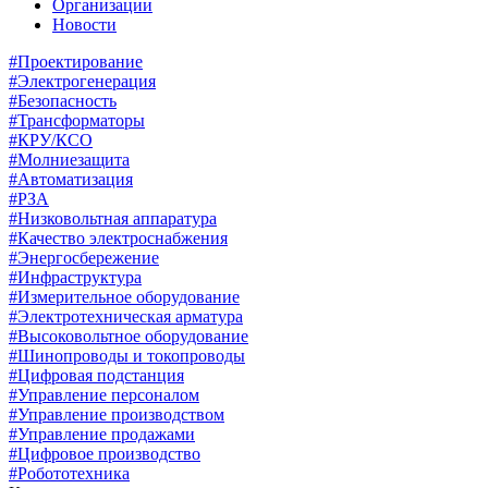
Организации
Новости
#Проектирование
#Электрогенерация
#Безопасность
#Трансформаторы
#КРУ/КСО
#Молниезащита
#Автоматизация
#РЗА
#Низковольтная аппаратура
#Качество электроснабжения
#Энергосбережение
#Инфраструктура
#Измерительное оборудование
#Электротехническая арматура
#Высоковольтное оборудование
#Шинопроводы и токопроводы
#Цифровая подстанция
#Управление персоналом
#Управление производством
#Управление продажами
#Цифровое производство
#Робототехника