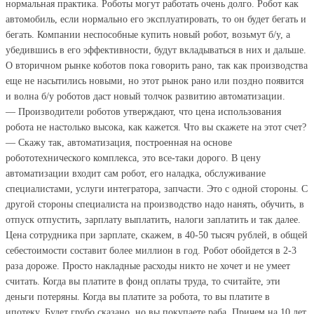
нормальная практика. Роботы могут работать очень долго. Робот как
автомобиль, если нормально его эксплуатировать, то он будет бегать и
бегать. Компании неспособные купить новый робот, возьмут б/у, а
убедившись в его эффективности, будут вкладываться в них и дальше.
О вторичном рынке коботов пока говорить рано, так как производства
еще не насытились новыми, но этот рынок рано или поздно появится
и волна б/у роботов даст новый толчок развитию автоматизации.
— Производители роботов утверждают, что цена использования
робота не настолько высока, как кажется. Что вы скажете на этот счет?
— Скажу так, автоматизация, построенная на основе
робототехнического комплекса, это все-таки дорого. В цену
автоматизации входит сам робот, его наладка, обслуживание
специалистами, услуги интегратора, запчасти. Это с одной стороны. С
другой стороны специалиста на производство надо нанять, обучить, в
отпуск отпустить, зарплату выплатить, налоги заплатить и так далее.
Цена сотрудника при зарплате, скажем, в 40-50 тысяч рублей, в общей
себестоимости составит более миллион в год. Робот обойдется в 2-3
раза дороже. Просто накладные расходы никто не хочет и не умеет
считать. Когда вы платите в фонд оплаты труда, то считайте, эти
деньги потеряны. Когда вы платите за робота, то вы платите в
ипотеку. Будет грубо сказано, но вы покупаете раба. Причем на 10 лет