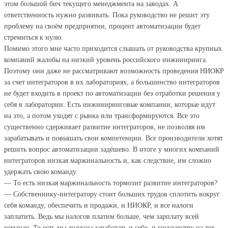
этом большой бич текущего менеджмента на заводах. А
ответственность нужно развивать. Пока руководство не решит эту
проблему на своём предприятии, процент автоматизации будет
стремиться к нулю.
Помимо этого мне часто приходится слышать от руководства крупных
компаний жалобы на низкий уровень российского инжиниринга.
Поэтому они даже не рассматривают возможность проведения НИОКР
за счет интеграторов в их лабораториях, а большинство интеграторов
не будет входить в проект по автоматизации без отработки решения у
себя в лаборатории. Есть инжиниринговые компании, которые идут
на это, а потом уходят с рынка или трансформируются. Все это
существенно сдерживает развитие интеграторов, не позволяя им
зарабатывать и повышать свои компетенции. Все производители хотят
решить вопрос автоматизации задёшево. В итоге у многих компаний
интеграторов низкая маржинальность и, как следствие, им сложно
удержать свою команду.
— То есть низкая маржинальность тормозит развитие интеграторов?
— Собственнику-интегратору стоит больших трудов сплотить вокруг
себя команду, обеспечить и продажи, и НИОКР, и все налоги
заплатить. Ведь мы налогов платим больше, чем зарплату всей
команде. То есть мы должны заработать и себе, и государству на тех