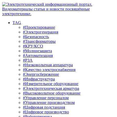
TAG
#Проектирование
#Электрогенерация
#Безопасность
#Трансформаторы
#КРУ/КСО
#Молниезащита
#Автоматизация
#РЗА
#Низковольтная аппаратура
#Качество электроснабжения
#Энергосбережение
#Инфраструктура
#Измерительное оборудование
#Электротехническая арматура
#Высоковольтное оборудование
#Управление персоналом
#Управление производством
#Цифровая подстанция
#Цифровое производство
#Робототехника