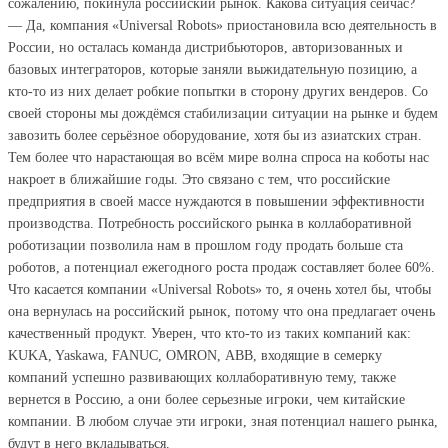
сожалению, покинула российский рынок. Какова ситуация сейчас?
— Да, компания «Universal Robots» приостановила всю деятельность в
России, но осталась команда дистрибьюторов, авторизованных и
базовых интеграторов, которые заняли выжидательную позицию, а
кто-то из них делает робкие попытки в сторону других вендеров. Со
своей стороны мы дождёмся стабилизации ситуации на рынке и будем
завозить более серьёзное оборудование, хотя бы из азиатских стран.
Тем более что нарастающая во всём мире волна спроса на коботы нас
накроет в ближайшие годы. Это связано с тем, что российские
предприятия в своей массе нуждаются в повышении эффективности
производства. Потребность российского рынка в коллаборативной
роботизации позволила нам в прошлом году продать больше ста
роботов, а потенциал ежегодного роста продаж составляет более 60%.
Что касается компании «Universal Robots» то, я очень хотел бы, чтобы
она вернулась на российский рынок, потому что она предлагает очень
качественный продукт. Уверен, что кто-то из таких компаний как:
KUKA, Yaskawa, FANUC, OMRON, АВВ, входящие в семерку
компаний успешно развивающих коллаборативную тему, также
вернется в Россию, а они более серьезные игроки, чем китайские
компании. В любом случае эти игроки, зная потенциал нашего рынка,
будут в него вкладываться.