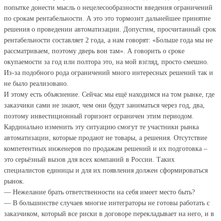
попытке донести мысль о нецелесообразности введения ограничений
по срокам рентабельности. А это это тормозит дальнейшее принятие
решения о проведении автоматизации. Допустим, просчитанный срок
рентабельности составляет 2 года, а нам говорят: «Больше года мы не
рассматриваем, поэтому дверь вон там». А говорить о сроке
окупаемости за год или полтора это, на мой взгляд, просто смешно.
Из-за подобного рода ограничений много интересных решений так и
не было реализовано.
И этому есть объяснение. Сейчас мы ещё находимся на том рынке, где
заказчики сами не знают, чем они будут заниматься через год, два,
поэтому инвестиционный горизонт ограничен этим периодом.
Кардинально изменить эту ситуацию смогут те участники рынка
автоматизации, которые продают не товары, а решения. Отсутствие
компетентных инженеров по продажам решений и их подготовка –
это серьёзный вызов для всех компаний в России. Таких
специалистов единицы и для их появления должен сформироваться
рынок.
— Нежелание брать ответственности на себя имеет место быть?
— В большинстве случаев многие интеграторы не готовы работать с
заказчиком, который все риски в договоре перекладывает на него, и в