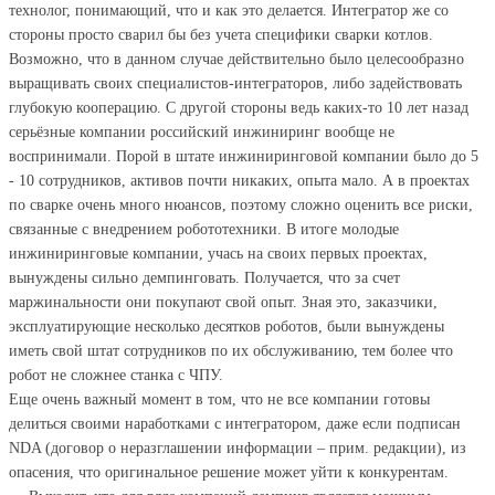
технолог, понимающий, что и как это делается. Интегратор же со
стороны просто сварил бы без учета специфики сварки котлов.
Возможно, что в данном случае действительно было целесообразно
выращивать своих специалистов-интеграторов, либо задействовать
глубокую кооперацию. С другой стороны ведь каких-то 10 лет назад
серьёзные компании российский инжиниринг вообще не
воспринимали. Порой в штате инжиниринговой компании было до 5
- 10 сотрудников, активов почти никаких, опыта мало. А в проектах
по сварке очень много нюансов, поэтому сложно оценить все риски,
связанные с внедрением робототехники. В итоге молодые
инжиниринговые компании, учась на своих первых проектах,
вынуждены сильно демпинговать. Получается, что за счет
маржинальности они покупают свой опыт. Зная это, заказчики,
эксплуатирующие несколько десятков роботов, были вынуждены
иметь свой штат сотрудников по их обслуживанию, тем более что
робот не сложнее станка с ЧПУ.
Еще очень важный момент в том, что не все компании готовы
делиться своими наработками с интегратором, даже если подписан
NDA (договор о неразглашении информации – прим. редакции), из
опасения, что оригинальное решение может уйти к конкурентам.