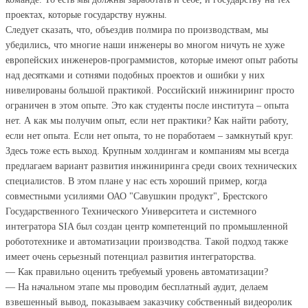
проектах, которые государству нужны.
Следует сказать, что, объездив полмира по производствам, мы
убедились, что многие наши инженеры во многом ничуть не хуже
европейских инженеров-программистов, которые имеют опыт работы
над десятками и сотнями подобных проектов и ошибки у них
нивелированы большой практикой. Российский инжиниринг просто
ограничен в этом опыте. Это как студенты после института – опыта
нет. А как мы получим опыт, если нет практики? Как найти работу,
если нет опыта. Если нет опыта, то не поработаем – замкнутый круг.
Здесь тоже есть выход. Крупным холдингам и компаниям мы всегда
предлагаем вариант развития инжиниринга среди своих технических
специалистов. В этом плане у нас есть хороший пример, когда
совместными усилиями ОАО "Савушкин продукт", Брестского
Государственного Технического Университета и системного
интегратора SIA был создан центр компетенций по промышленной
робототехнике и автоматизации производства. Такой подход также
имеет очень серьезный потенциал развития интеграторства.
— Как правильно оценить требуемый уровень автоматизации?
— На начальном этапе мы проводим бесплатный аудит, делаем
взвешенный вывод, показываем заказчику собственный видеоролик