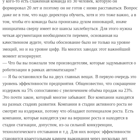
у кого-то есть слаженная команда из 30 человек, которую он
формировал 20 лет и поэтому он не готов с ними расставаться. Вопрос
даже не в том, что надо директора обучить, хотя и это тоже важно, а в
том, чтобы его команда была пронизана духом инноваций, иначе
инициатива сверху имеет все шансы захлебнуться. Для этого нужна
четкая аргументация необходимости перемен, основанная на
качественном аудите, чтобы обоснование было не только на уровне
эмоций, но и на уровне цифр. На многих заводах этот важнейший
момент игнорируют.
— Что бы вы пожелали тем производителям, которые задумываются о
роботизации в рамках автоматизации?
— Я бы остановился бы на двух главных вещах. В первую очередь это
уровень эффективности предприятия. Общеизвестно, что сокращение
издержек на 5% сопоставимо с увеличением объёма продаж на 23%.
Это почти закон, который многие забывают. Все компании находятся
на разных стадиях развития. Компании в стадии активного роста не
смотрят на издержки, потому что обладают потенциалом роста. Есть
компании, которые находятся уже на вершине роста и находятся в
стадии стагнации, допустим, из-за сильной конкуренции,
технологического отставания и т.д. Для них вопрос эффективности
становится краеугольным камнем выживания через несколько лет.