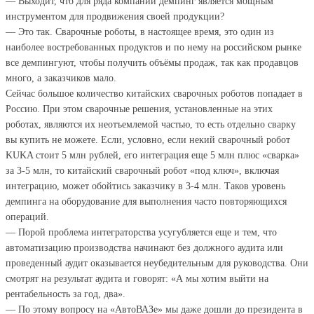
— Выходит, что для ряда компаний демпинг является мощным
инструментом для продвижения своей продукции?
— Это так. Сварочные роботы, в настоящее время, это один из
наиболее востребованных продуктов и по нему на российском рынке
все демпингуют, чтобы получить объёмы продаж, так как продавцов
много, а заказчиков мало.
Сейчас большое количество китайских сварочных роботов попадает в
Россию. При этом сварочные решения, установленные на этих
роботах, являются их неотъемлемой частью, то есть отдельно сварку
вы купить не можете. Если, условно, если некий сварочный робот
KUKA стоит 5 млн рублей, его интеграция еще 5 млн плюс «сварка»
за 3-5 млн, то китайский сварочный робот «под ключ», включая
интеграцию, может обойтись заказчику в 3-4 млн. Таков уровень
демпинга на оборудование для выполнения часто повторяющихся
операций.
— Порой проблема интеграторства усугубляется еще и тем, что
автоматизацию производства начинают без должного аудита или
проведенный аудит оказывается неубедительным для руководства. Они
смотрят на результат аудита и говорят: «А мы хотим выйти на
рентабельность за год, два».
— По этому вопросу на «АвтоВАЗе» мы даже дошли до президента в