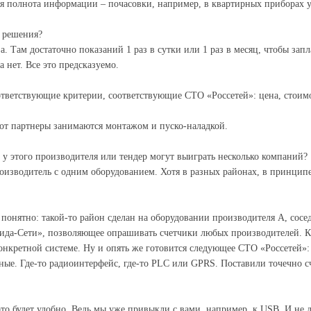
я полнота информации – почасовки, например, в квартирных приборах у
 решения?
. Там достаточно показаний 1 раз в сутки или 1 раз в месяц, чтобы зап
а нет. Все это предсказуемо.
ответствующие критерии, соответствующие СТО «Россетей»: цена, стоимос
вот партнеры занимаются монтажом и пуско-наладкой.
 у этого производителя или тендер могут выиграть несколько компаний?
оизводитель с одним оборудованием. Хотя в разных районах, в принципе
 понятно: такой-то район сделан на оборудовании производителя А, сос
мида-Сети», позволяющее опрашивать счетчики любых производителей. К
онкретной системе. Ну и опять же готовится следующее СТО «Россетей»: 
ые. Где-то радиоинтерфейс, где-то PLC или GPRS. Поставили точечно с
это будет удобно. Ведь мы уже привыкли с вами, например, к USB. И не 