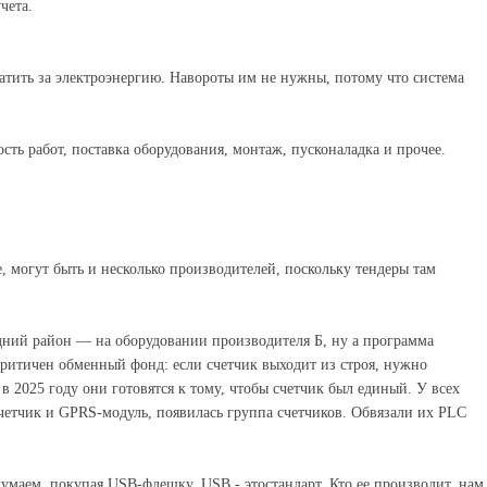
чета.
латить за электроэнергию. Навороты им не нужны, потому что система
ть работ, поставка оборудования, монтаж, пусконаладка и прочее.
, могут быть и несколько производителей, поскольку тендеры там
едний район — на оборудовании производителя Б, ну а программа
ритичен обменный фонд: если счетчик выходит из строя, нужно
в 2025 году они готовятся к тому, чтобы счетчик был единый. У всех
четчик и GPRS-модуль, появилась группа счетчиков. Обвязали их PLC
думаем, покупая USB-флешку. USB - этостандарт. Кто ее производит, нам