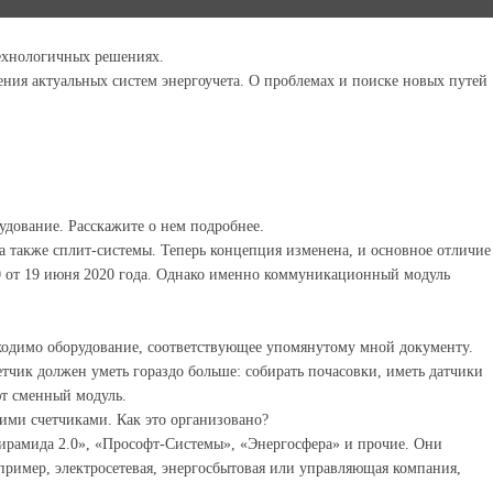
ехнологичных решениях.
ения актуальных систем энергоучета. О проблемах и поиске новых путей
удование. Расскажите о нем подробнее.
 также сплит-системы. Теперь концепция изменена, и основное отличие
0 от 19 июня 2020 года. Однако именно коммуникационный модуль
бходимо оборудование, соответствующее упомянутому мной документу.
тчик должен уметь гораздо больше: собирать почасовки, иметь датчики
ют сменный модуль.
шими счетчиками. Как это организовано?
ирамида 2.0», «Прософт-Системы», «Энергосфера» и прочие. Они
пример, электросетевая, энергосбытовая или управляющая компания,