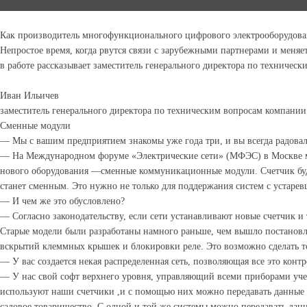
Как производитель многофункционального цифрового электрооборудован
Непростое время, когда рвутся связи с зарубежными партнерами и меняе
в работе рассказывает заместитель генерального директора по техничес
Иван Ильичев
заместитель генерального директора по техническим вопросам компан
Сменные модули
— Мы с вашим предприятием знакомы уже года три, и вы всегда радовали
— На Международном форуме «Электрические сети» (МФЭС) в Москве мы 
нового оборудования —сменные коммуникационные модули. Счетчик буд
станет сменным. Это нужно не только для поддержания систем с устаре
— И чем же это обусловлено?
— Согласно законодательству, если сети устанавливают новые счетчик 
Старые модели были разработаны намного раньше, чем вышло постановле
вскрытий клеммных крышек и блокировки реле. Это возможно сделать т
— У вас создается некая распределенная сеть, позволяющая все это ко
— У нас свой софт верхнего уровня, управляющий всеми приборами уче
используют наши счетчики ,и с помощью них можно передавать данные не
садовое товарищество. С одной и той же системы можно передавать данн