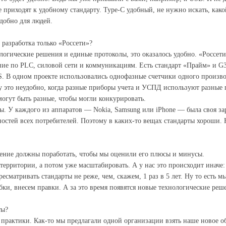
 приходят к удобному стандарту. Type-C удобный, не нужно искать, как
добно для людей.
разработка только «Россети»?
логические решения и единые протоколы, это оказалось удобно. «Россе
е по PLC, силовой сети и коммуникациям. Есть стандарт «Прайм» и G3
В одном проекте использовались однофазные счетчики одного производ
ку это неудобно, когда разные приборы учета и УСПД используют разные 
могут быть разные, чтобы могли конкурировать.
. У каждого из аппаратов — Nokia, Samsung или iPhone — была своя зар
ностей всех потребителей. Поэтому в каких-то вещах стандарты хороши. 
шение должны поработать, чтобы мы оценили его плюсы и минусы.
ерритории, а потом уже масштабировать. А у нас это происходит иначе: 
сматривать стандарты не реже, чем, скажем, 1 раз в 5 лет. Ну то есть мы
и, внесем правки. А за это время появятся новые технологические реш
ты?
 практики. Как-то мы предлагали одной организации взять наше новое об