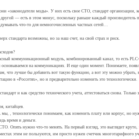
ни «законодатели моды». У них есть свое СТО, стандарт организации, к
 другой — есть в этом минус, поскольку раньше каждый производитель пр
ридумывать что-то для немногочисленных частных сетей…
рх стандарта возможны, но за наш счет, на свой страх и риск.
асходов?
расный коммуникационный модуль, комбинированный канал, то есть PLC+
с мы основываемся на коммуникациях. И еще один момент. Понимаете, поя
ам, что лучше бы добавить вот такую функцию, а вот эту можно убрать, 
тацию в «Россетях», но и предварительно изменить это технологически.
андарт и как средство технического учета, аттестоваться снова. Только 
я, китайцев.
 мы, , технологически понимаем, как изменить плату или корпус, но нуж
едь время и деньги.
 СТО. Опять нужно что-то менять. На первый взгляд, это выглядит круто
а местах этим не пользуются, им просто нужен счетчик многотарифного 