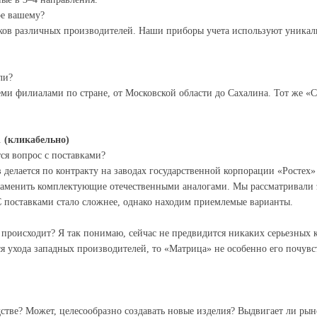
ое вашему?
ов различных производителей. Наши приборы учета используют уника
ли?
ми филиалами по стране, от Московской области до Сахалина. Тот же «
.
(кликабельно)
ся вопрос с поставками?
делается по контракту на заводах государственной корпорации «Ростех»
аменить комплектующие отечественными аналогами. Мы рассматривали э
С поставками стало сложнее, однако находим приемлемые варианты.
 происходит? Я так понимаю, сейчас не предвидится никаких серьезных 
тся ухода западных производителей, то «Матрица» не особенно его почувс
дстве? Может, целесообразно создавать новые изделия? Выдвигает ли ры