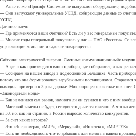
— Разве те же «Прософт-Системы» не выпускают оборудование, подобн
— Они выпускают универсальные УСПД, собирающие данные со счетчик
УСПД.
Длинное плечо
— Где применяются ваши счетчики? Есть ли у вас генеральные покупате
— Многие годы генеральный покупатель у нас — ПАО «Россети». Со все
управляющие компании и садовые товарищества.
Cчётчики электрической энергии. Сменные коммуникационныйе модули
— А где и как производятся ваши приборы, где собираются, и как решает
— Собираем на нашем заводе в подмосковной Балашихе. Часть приборов 
потому что она формировалась зарубежными поставщиками. Стараемся з
выходила примерно в 3 раза дороже. Микропроцессоров тоже пока нет. 
«Законодатели моды»
— Как изменился сам рынок, намного ли он сузился и что с ним вообще
— Массовой замены не будет, сегодня это делается точечно. А что касае
на 30, но, как ни странно, в России выросло количество конкурентов.
— За счет каких игроков?
— Это «Энергомера», «МИР», «Меркурий», «Инкотекс», «МИРТЕК».
— Есть ли необходимость что-то добавлять или менять в вашем произво