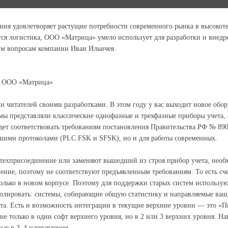
ия удовлетворяет растущие потребности современного рынка в высокот
тся логистика, ООО «Матрица» умело использует для разработки и внедр
ким вопросам компании Иван Ильичев.
ии ООО «Матрица»
 читателей своими разработками. В этом году у вас выходит новое обор
представляли классические однофазные и трехфазные приборы учета, а
ет соответствовать требованиям постановления Правительства РФ № 89
вшими протоколами (PLC FSK и SFSK), но и для работы современных.
и техприсоединение или заменяют вышедший из строя прибор учета, нео
ние, поэтому не соответствуют предъявленным требованиям. То есть сче
олько в новом корпусе. Поэтому для поддержки старых систем использу
нтролировать: системы, собирающие общую статистику и направляемые ва
та. Есть и возможность интеграции в текущие верхние уровни — это «П
 только в один софт верхнего уровня, но в 2 или 3 верхних уровня. На
ые в 3–4 направления.