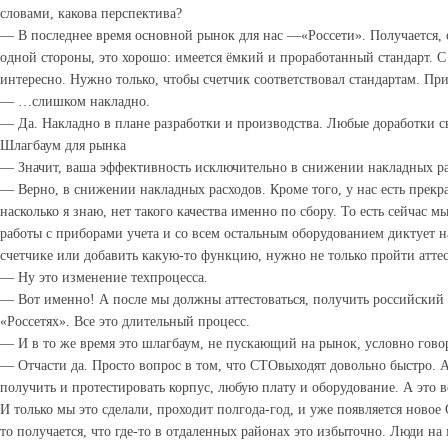
словами, какова перспектива?
— В последнее время основной рынок для нас —«Россети». Получается, о
одной стороны, это хорошо: имеется ёмкий и проработанный стандарт. С
интересно. Нужно только, чтобы счетчик соответствовал стандартам. П
— …слишком накладно.
— Да. Накладно в плане разработки и производства. Любые доработки све
Шлагбаум для рынка
— Значит, ваша эффективность исключительно в снижении накладных р
— Верно, в снижении накладных расходов. Кроме того, у нас есть прек
насколько я знаю, нет такого качества именно по сбору. То есть сейча
работы с приборами учета и со всем остальным оборудованием диктует н
счетчике или добавить какую-то функцию, нужно не только пройти аттес
— Ну это изменение техпроцесса.
— Вот именно! А после мы должны аттестоваться, получить российский ст
«Россетях». Все это длительный процесс.
— И в то же время это шлагбаум, не пускающий на рынок, условно говор
— Отчасти да. Просто вопрос в том, что СТОвыходят довольно быстро. А
получить и протестировать корпус, любую плату и оборудование. А это в
И только мы это сделали, проходит полгода-год, и уже появляется новое
то получается, что где-то в отдаленных районах это избыточно. Люди н