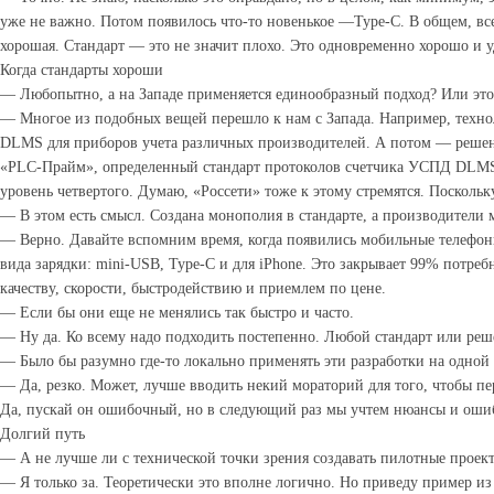
уже не важно. Потом появилось что-то новенькое —Type-C. В общем, все
хорошая. Стандарт — это не значит плохо. Это одновременно хорошо и у
Когда стандарты хороши
— Любопытно, а на Западе применяется единообразный подход? Или это 
— Многое из подобных вещей перешло к нам с Запада. Например, техно
DLMS для приборов учета различных производителей. А потом — решени
«PLC-Прайм», определенный стандарт протоколов счетчика УСПД DLMS. 
уровень четвертого. Думаю, «Россети» тоже к этому стремятся. Посколь
— В этом есть смысл. Создана монополия в стандарте, а производители 
— Верно. Давайте вспомним время, когда появились мобильные телефоны
вида зарядки: mini-USB, Type-C и для iPhone. Это закрывает 99% потреб
качеству, скорости, быстродействию и приемлем по цене.
— Если бы они еще не менялись так быстро и часто.
— Ну да. Ко всему надо подходить постепенно. Любой стандарт или ре
— Было бы разумно где-то локально применять эти разработки на одной т
— Да, резко. Может, лучше вводить некий мораторий для того, чтобы пере
Да, пускай он ошибочный, но в следующий раз мы учтем нюансы и ошибк
Долгий путь
— А не лучше ли с технической точки зрения создавать пилотные проек
— Я только за. Теоретически это вполне логично. Но приведу пример из