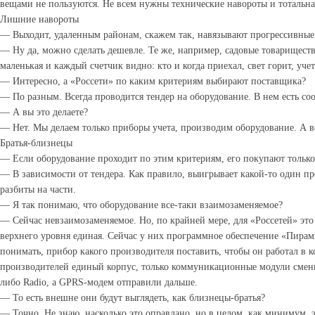
вещами не пользуются. Не всем нужны технические навороты и тотальна
Лишние навороты
— Выходит, удаленным районам, скажем так, навязывают прогрессивные
— Ну да, можно сделать дешевле. Те же, например, садовые товарищества
маленькая и каждый счетчик видно: кто и когда приехал, свет горит, учет
— Интересно, а «Россети» по каким критериям выбирают поставщика?
— По разным. Всегда проводится тендер на оборудование. В нем есть со
— А вы это делаете?
— Нет. Мы делаем только приборы учета, производим оборудование. А 
Братья-близнецы
— Если оборудование проходит по этим критериям, его покупают только
— В зависимости от тендера. Как правило, выигрывает какой-то один пр
разбиты на части.
— Я так понимаю, что оборудование все-таки взаимозаменяемое?
— Сейчас невзаимозаменяемое. Но, по крайней мере, для «Россетей» это
верхнего уровня единая. Сейчас у них программное обеспечение «Пира
понимать, прибор какого производителя поставить, чтобы он работал в к
производителей единый корпус, только коммуникационные модули сменн
либо Radio, а GPRS-модем отправили дальше.
— То есть внешне они будут выглядеть, как близнецы-братья?
— Точно. Не знаю, насколько это оправдано, но в целом, как минимум, 