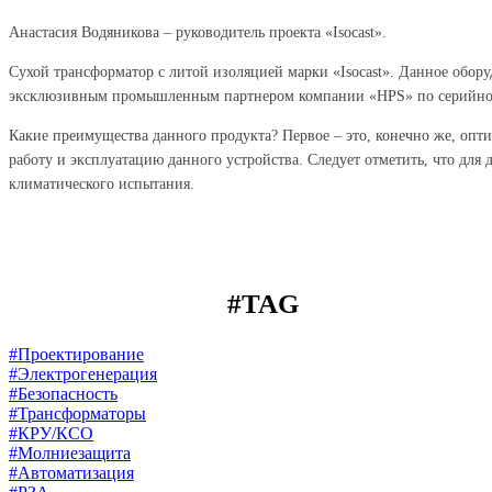
Анастасия Водяникова – руководитель проекта «Isocast».
Сухой трансформатор с литой изоляцией марки «Isocast». Данное обор
эксклюзивным промышленным партнером компании «HPS» по серийной 
Какие преимущества данного продукта? Первое – это, конечно же, оп
работу и эксплуатацию данного устройства. Следует отметить, что для
климатического испытания.
#TAG
#Проектирование
#Электрогенерация
#Безопасность
#Трансформаторы
#КРУ/КСО
#Молниезащита
#Автоматизация