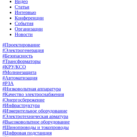
Видео
Статьи
Интервью
Конференции
События
Организации
Новости
#Проектирование
#Электрогенерация
#Безопасность
#Трансформаторы
#КРУ/КСО
#Молниезащита
#Автоматизация
#РЗА
#Низковольтная аппаратура
#Качество электроснабжения
#Энергосбережение
#Инфраструктура
#Измерительное оборудование
#Электротехническая арматура
#Высоковольтное оборудование
#Шинопроводы и токопроводы
#Цифровая подстанция