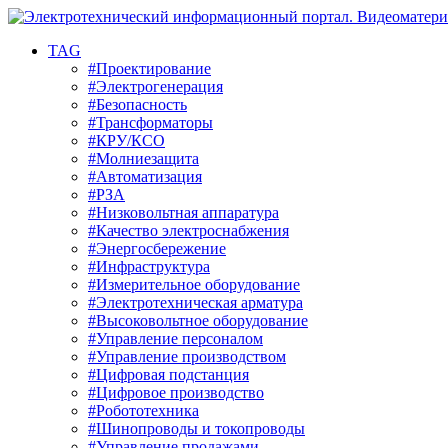
TAG
#Проектирование
#Электрогенерация
#Безопасность
#Трансформаторы
#КРУ/КСО
#Молниезащита
#Автоматизация
#РЗА
#Низковольтная аппаратура
#Качество электроснабжения
#Энергосбережение
#Инфраструктура
#Измерительное оборудование
#Электротехническая арматура
#Высоковольтное оборудование
#Управление персоналом
#Управление производством
#Цифровая подстанция
#Цифровое производство
#Робототехника
#Шинопроводы и токопроводы
#Управление продажами