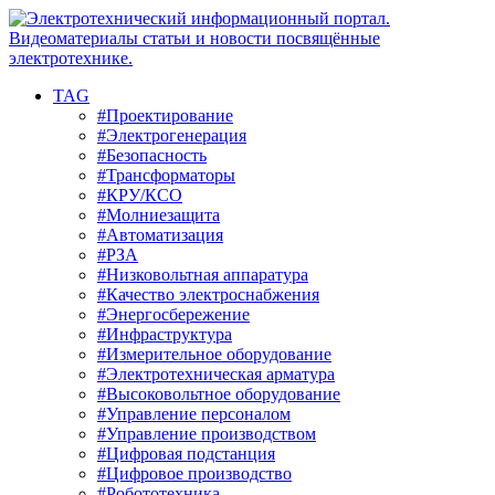
TAG
#Проектирование
#Электрогенерация
#Безопасность
#Трансформаторы
#КРУ/КСО
#Молниезащита
#Автоматизация
#РЗА
#Низковольтная аппаратура
#Качество электроснабжения
#Энергосбережение
#Инфраструктура
#Измерительное оборудование
#Электротехническая арматура
#Высоковольтное оборудование
#Управление персоналом
#Управление производством
#Цифровая подстанция
#Цифровое производство
#Робототехника