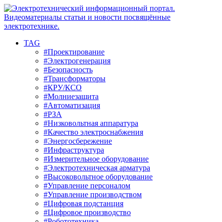
TAG
#Проектирование
#Электрогенерация
#Безопасность
#Трансформаторы
#КРУ/КСО
#Молниезащита
#Автоматизация
#РЗА
#Низковольтная аппаратура
#Качество электроснабжения
#Энергосбережение
#Инфраструктура
#Измерительное оборудование
#Электротехническая арматура
#Высоковольтное оборудование
#Управление персоналом
#Управление производством
#Цифровая подстанция
#Цифровое производство
#Робототехника